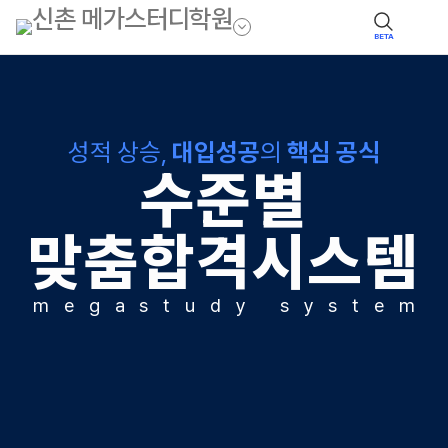
BETA
성적 상승,
대입성공
의
핵심 공식
수준별
맞춤합격시스템
m
e
g
a
s
t
u
d
y
s
y
s
t
e
m