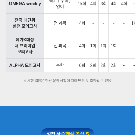
국어 / 수학 /
OMEGA weekly
15회
4회
3회
4회
4회
영어
전국 대단위
전 과목
4회
-
-
-
-
1
실전 모의고사
메가X대성
더 프리미엄
전 과목
4회
1회
1회
1회
-
모의고사
ALPHA 모의고사
수학
6회
2회
2회
2회
-
※ 시행 일정은 학원 운영 상황에 따라 변경 및 조정될 수 있음
성적 상승
핵심 공식 5