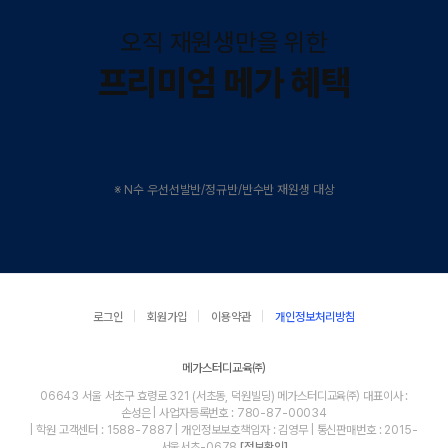
오직 재원생만을 위한
프리미엄 메가 혜택
※ N수 우선선발반/정규반/반수반 재원생 대상
로그인
회원가입
이용약관
개인정보처리방침
메가스터디교육㈜
06643 서울 서초구 효령로 321 (서초동, 덕원빌딩) 메가스터디교육㈜ 대표이사 :
손성은 | 사업자등록번호 : 780-87-00034
| 학원 고객센터 : 1588-7887 | 개인정보보호책임자 : 김영무 | 통신판매번호 : 2015-
서울서초-0678
[정보확인]