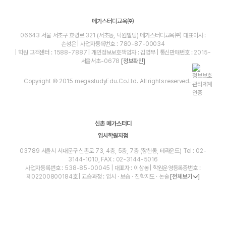
메가스터디교육㈜
06643 서울 서초구 효령로 321 (서초동, 덕원빌딩) 메가스터디교육㈜ 대표이사 :
손성은 | 사업자등록번호 : 780-87-00034
| 학원 고객센터 : 1588-7887 | 개인정보보호책임자 : 김영무 | 통신판매번호 : 2015-
서울서초-0678
[정보확인]
Copyright © 2015 megastudyEdu.Co.Ltd. All rights reserved.
신촌 메가스터디
입시학원지점
03789 서울시 서대문구 신촌로 73, 4층, 5층, 7층 (창천동, 테라운드) Tel : 02-
3144-1010, FAX : 02-3144-5016
사업자등록번호 : 538-85-00045 | 대표자 : 이상봉 | 학원운영등록증번호 :
제02200800184호 | 교습과정 : 입시 · 보습 · 진학지도 · 논술
[전체보기
]
blog
youtube
insta