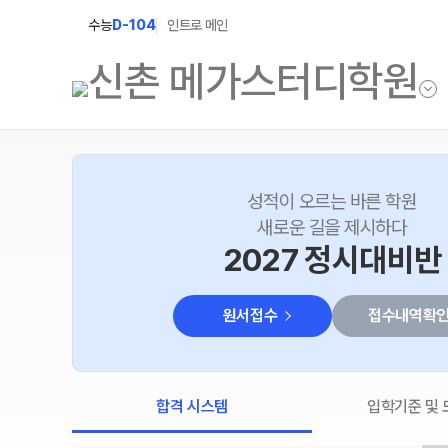
수능
D-104
인트로 메인
학원소개
N Class
성적이 오르는 바른 학원
새로운 길을 제시하다
학원안내
수준별 맞춤합격시스템
2027 정시대비반
2027 N수 정규반
연간학사일정
2027 N수 예체능반
입시설명회·공개특강
원서접수
접수내역확
2027 자기주도학습반
캠퍼스생활
2027 반수반
주간식단표
합격 시스템
입학기준 및
2027 정시대비반
학원시설