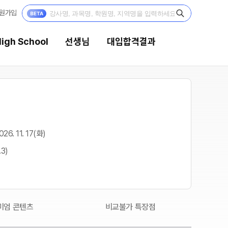
원가입
igh School
선생님
대입합격결과
선생님
대입합격결과
강의 전문가
팀플장학
026. 11. 17(화)
입시전문 담임
팀플장학생 공개
3)
팀플장학 안내
학습 콘텐츠
대입합격의 주인공
학습 콘텐츠 한눈에 보기
OMEGA 모의고사
재수 성공 스토리
전국 대단위 실전 모의고사
미엄 콘텐츠
비교불가 특장점
메가X대성 더 프리미엄 모의고사