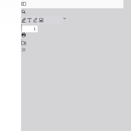
2027 파이널 정규반
오시는길
N
주변학사
공지사항
방문상담 예약
고객센터
온라인 상담
자주 묻는 질문
재원생 온라인 결제 안내
단과 온라인 결제 안내
마이페이지 안내