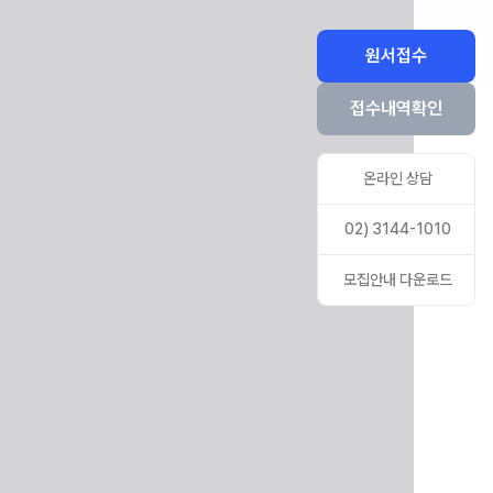
ALPHA 모의고사
수학 아이젠
원서접수
통합사회·과학 학평 대비
접수내역확인
2026 수능 적중 문항
재원생 혜택
온라인 상담
재원생 통합회원인증
메가패스 특별 지원
02) 3144-1010
메가 스마트 리포트
모집안내 다운로드
실시간 질문답변 앱 QUBE