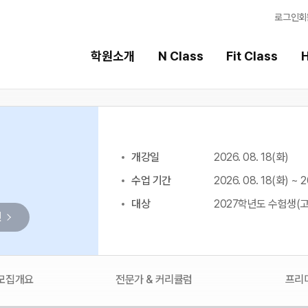
로그인
회
학원소개
N Class
Fit Class
H
Fit Class
High School
개강일
2026. 08. 18(화)
과목별 집중 학습 시스템
내신 성적 상승 시스템
수업 기간
2026. 08. 18(화) ~ 2
Fit AM 8월 과정
2026 썸머스쿨
N
대상
2027학년도 수험생(고
2027 윈터스쿨
N
인
8월 단과
N
7월 단과
 모집개요
전문가 & 커리큘럼
프리