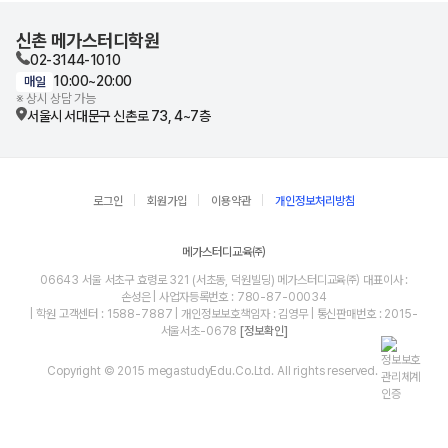
신촌 메가스터디학원
02-3144-1010
10:00~20:00
매일
※ 상시 상담 가능
서울시 서대문구 신촌로 73, 4~7층
로그인
회원가입
이용약관
개인정보처리방침
메가스터디교육㈜
06643 서울 서초구 효령로 321 (서초동, 덕원빌딩) 메가스터디교육㈜ 대표이사 :
손성은 | 사업자등록번호 : 780-87-00034
| 학원 고객센터 : 1588-7887 | 개인정보보호책임자 : 김영무 | 통신판매번호 : 2015-
서울서초-0678
[정보확인]
Copyright © 2015 megastudyEdu.Co.Ltd. All rights reserved.