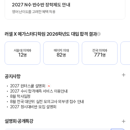
2027 N수 반수반 장학제도 안내
영어 난이도를 고려한 혜택 적용
러셀 X 메가스터디학원 2026학년도 대입 합격 결과
서울대 의예과
메이저 의대
전국 의예과
12
82
771
명
명
명
공지사항
2027 윈터스쿨 설명회
N
2027 수시 합격예측 서비스 이용안내
8월 학사일정
8월 전국 대단위 실전 모의고사 외부생 접수 안내
2027 정시대비반 모집 설명회
설명회·공개특강