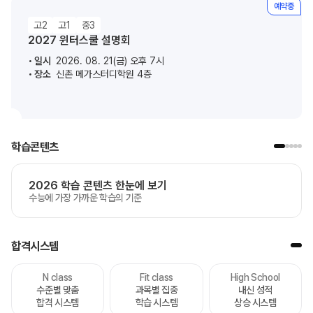
예약중
고2
고1
중3
2027 윈터스쿨 설명회
일시
2026. 08. 21(금) 오후 7시
장소
신촌 메가스터디학원 4층
학습콘텐츠
2026 학습 콘텐츠 한눈에 보기
수능에 가장 가까운 학습의 기준
합격시스템
N class
Fit class
High School
수준별 맞춤
과목별 집중
내신 성적
합격 시스템
학습 시스템
상승 시스템