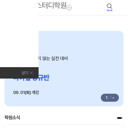
BETA
모집안내
N수·고3
끝까지 흔들리지 않는 실전 대비
2027
닫기
파이널 정규반
09. 01(화) 개강
+
1
/
7
학원소식