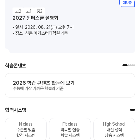
예약중
고2
고1
중3
2027 윈터스쿨 설명회
일시
2026. 08. 21(금) 오후 7시
장소
신촌 메가스터디학원 4층
학습콘텐츠
2026 학습 콘텐츠 한눈에 보기
수능에 가장 가까운 학습의 기준
합격시스템
N class
Fit class
High School
수준별 맞춤
과목별 집중
내신 성적
합격 시스템
학습 시스템
상승 시스템