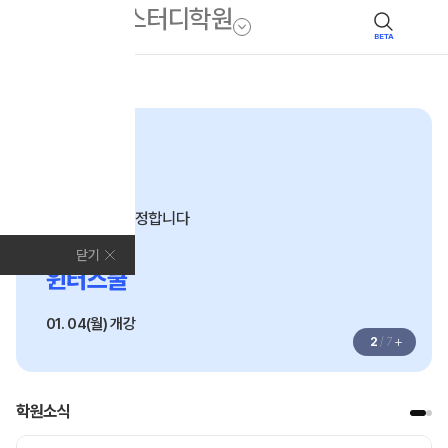
BETA
모집안내
고3·고2·고1
변화하는 입시,
시작이 결과를 정합니다
2027
닫기
윈터스쿨
01. 04(월) 개강
+
2
/
7
학원소식