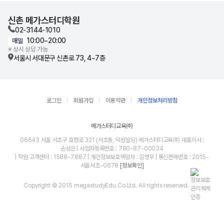
신촌 메가스터디학원
02-3144-1010
10:00~20:00
매일
※ 상시 상담 가능
서울시 서대문구 신촌로 73, 4~7층
로그인
회원가입
이용약관
개인정보처리방침
메가스터디교육㈜
06643 서울 서초구 효령로 321 (서초동, 덕원빌딩) 메가스터디교육㈜ 대표이사 :
손성은 | 사업자등록번호 : 780-87-00034
| 학원 고객센터 : 1588-7887 | 개인정보보호책임자 : 김영무 | 통신판매번호 : 2015-
서울서초-0678
[정보확인]
Copyright © 2015 megastudyEdu.Co.Ltd. All rights reserved.