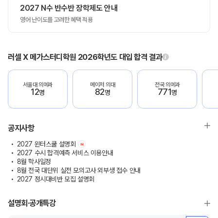
2027 N수 반수반 장학제도 안내
영어 난이도를 고려한 혜택 적용
러셀 X 메가스터디학원 2026학년도 대입 합격 결과
서울대 의예과
메이저 의대
전국 의예과
12
82
771
명
명
명
공지사항
2027 윈터스쿨 설명회
N
2027 수시 합격예측 서비스 이용안내
8월 학사일정
8월 전국 대단위 실전 모의고사 외부생 접수 안내
2027 정시대비반 모집 설명회
설명회·공개특강