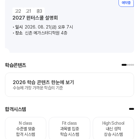
예약중
고2
고1
중3
2027 윈터스쿨 설명회
일시
2026. 08. 21(금) 오후 7시
장소
신촌 메가스터디학원 4층
학습콘텐츠
2026 학습 콘텐츠 한눈에 보기
수능에 가장 가까운 학습의 기준
합격시스템
N class
Fit class
High School
수준별 맞춤
과목별 집중
내신 성적
합격 시스템
학습 시스템
상승 시스템