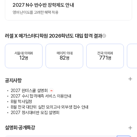
2027 N수 반수반 장학제도 안내
영어 난이도를 고려한 혜택 적용
러셀 X 메가스터디학원 2026학년도 대입 합격 결과
서울대 의예과
메이저 의대
전국 의예과
12
82
771
명
명
명
공지사항
2027 윈터스쿨 설명회
N
2027 수시 합격예측 서비스 이용안내
8월 학사일정
8월 전국 대단위 실전 모의고사 외부생 접수 안내
2027 정시대비반 모집 설명회
설명회·공개특강