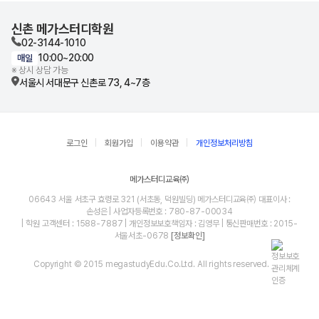
신촌 메가스터디학원
02-3144-1010
10:00~20:00
매일
※ 상시 상담 가능
서울시 서대문구 신촌로 73, 4~7층
로그인
회원가입
이용약관
개인정보처리방침
메가스터디교육㈜
06643 서울 서초구 효령로 321 (서초동, 덕원빌딩) 메가스터디교육㈜ 대표이사 :
손성은 | 사업자등록번호 : 780-87-00034
| 학원 고객센터 : 1588-7887 | 개인정보보호책임자 : 김영무 | 통신판매번호 : 2015-
서울서초-0678
[정보확인]
Copyright © 2015 megastudyEdu.Co.Ltd. All rights reserved.