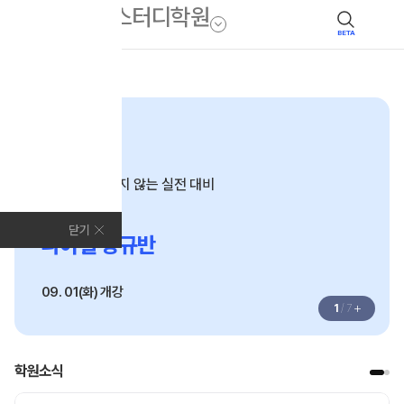
BETA
모집안내
N수·고3
끝까지 흔들리지 않는 실전 대비
2027
닫기
파이널 정규반
09. 01(화) 개강
+
1
/
7
학원소식