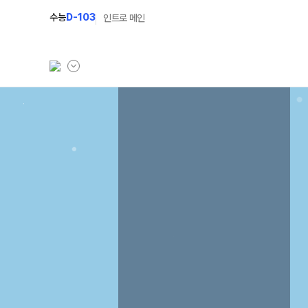
수능
D-103
인트로 메인
학원소개
N Class
학원안내
수준별 맞춤합격시스템
연간학사일정
2027 N수 정규반
입시설명회·공개특강
2027 N수 예체능반
캠퍼스생활
2027 자기주도학습반
주간식단표
2027 반수반
학원시설
2027 정시대비반