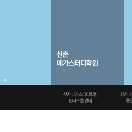
오시는길
2027 파이널 정규반
N
주변학사
공지사항
방문상담 예약
고객센터
신촌
온라인 상담
메가스터디학원
자주 묻는 질문
재원생 온라인 결제 안내
단과 온라인 결제 안내
마이페이지 안내
신촌 메가스터디학원
신촌 
윈터스쿨 안내
좋