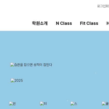
로그인
회
학원소개
N Class
Fit Class
H
Fit Class
High School
선
과목별 집중 학습 시스템
내신 성적 상승 시스템
강
Fit AM 8월 과정
2026 썸머스쿨
입
N
2027 윈터스쿨
학
N
8월 단과
학습
N
OM
7월 단과
전국
메가
AL
수학