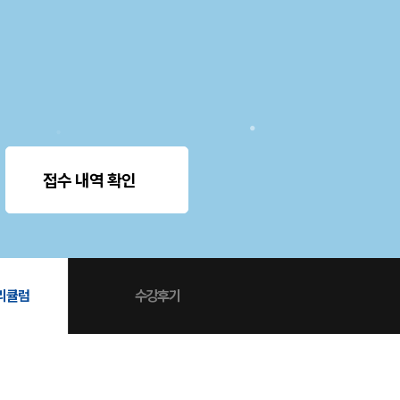
사회·과학 학평 대비
26 수능 적중 문항
원생 혜택
생 통합회원인증
패스 특별 지원
 스마트 리포트
간 질문답변 앱 QUBE
접수 내역 확인
커리큘럼
수강후기