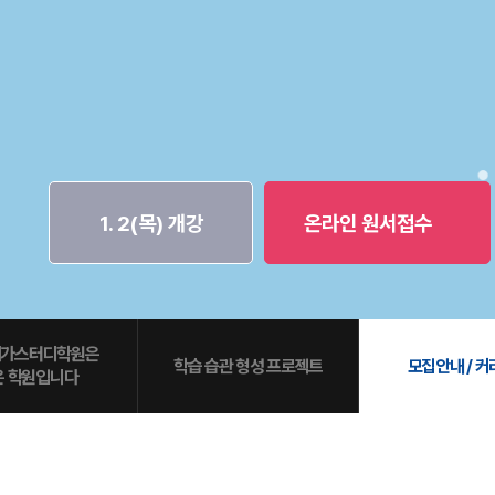
통합
20
재
재원
메가
메가
실시
1. 2(목) 개강
온라인 원서접수
메가스터디학원은
학습 습관 형성 프로젝트
모집안내 / 
은 학원입니다