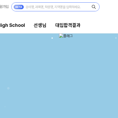
원가입
igh School
선생님
대입합격결과
생님
대입합격결과
의 전문가
팀플장학
시전문 담임
팀플장학생 공개
팀플장학 안내
습 콘텐츠
대입합격의 주인공
 콘텐츠 한눈에 보기
재수 성공 스토리
EGA 모의고사
 대단위 실전 모의고사
X대성 더 프리미엄 모의고사
PHA 모의고사
 아이젠