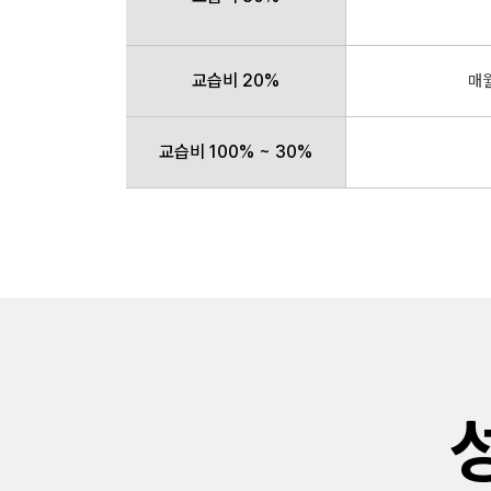
교습비 20%
매월
교습비 100% ~ 30%