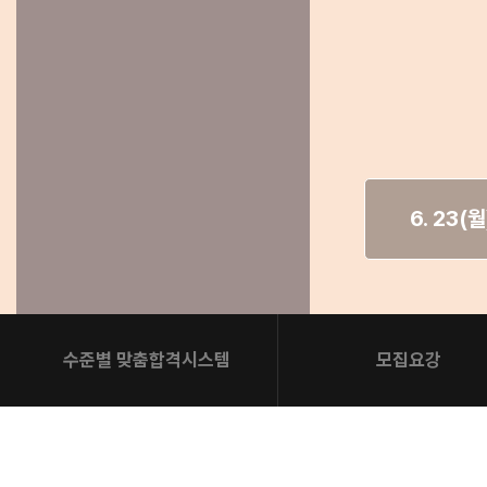
오시는길
2027 파이널 정규반
N
주변학사
공지사항
방문상담 예약
고객센터
온라인 상담
6. 23(
자주 묻는 질문
재원생 온라인 결제 안내
단과 온라인 결제 안내
마이페이지 안내
수준별 맞춤합격시스템
모집요강