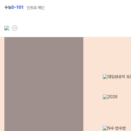
수능
D-101
인트로 메인
학원소개
N Class
Fit
학원안내
수준별 맞춤합격시스템
과목
연간학사일정
2027 N수 정규반
Fit
입시설명회·공개특강
2027 N수 예체능반
캠퍼스생활
2027 자기주도학습반
주간식단표
2027 반수반
학원시설
2027 정시대비반