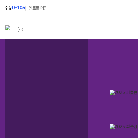
수능
D-105
인트로 메인
학원소개
N Class
Fit
학원안내
수준별 맞춤합격시스템
과목
연간학사일정
2027 N수 정규반
Fit
입시설명회·공개특강
2027 N수 예체능반
캠퍼스생활
2027 자기주도학습반
주간식단표
2027 반수반
학원시설
2027 정시대비반