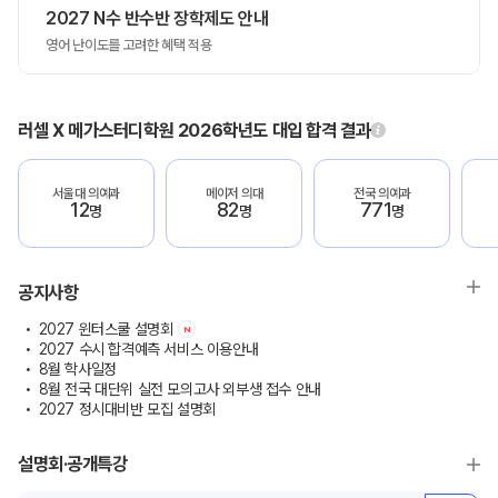
2027 N수 반수반 장학제도 안내
영어 난이도를 고려한 혜택 적용
러셀 X 메가스터디학원 2026학년도 대입 합격 결과
서울대 의예과
메이저 의대
전국 의예과
12
82
771
명
명
명
공지사항
2027 윈터스쿨 설명회
N
2027 수시 합격예측 서비스 이용안내
8월 학사일정
8월 전국 대단위 실전 모의고사 외부생 접수 안내
2027 정시대비반 모집 설명회
설명회·공개특강