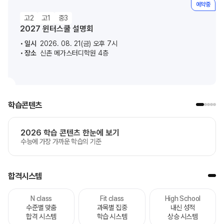
예약중
고2
고1
중3
2027 윈터스쿨 설명회
일시
2026. 08. 21(금) 오후 7시
장소
신촌 메가스터디학원 4층
학습콘텐츠
2026 학습 콘텐츠 한눈에 보기
수능에 가장 가까운 학습의 기준
합격시스템
N class
Fit class
High School
수준별 맞춤
과목별 집중
내신 성적
합격 시스템
학습 시스템
상승 시스템