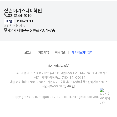
신촌 메가스터디학원
02-3144-1010
10:00~20:00
매일
※ 상시 상담 가능
서울시 서대문구 신촌로 73, 4~7층
로그인
회원가입
이용약관
개인정보처리방침
메가스터디교육㈜
06643 서울 서초구 효령로 321 (서초동, 덕원빌딩) 메가스터디교육㈜ 대표이사 :
손성은 | 사업자등록번호 : 780-87-00034
| 학원 고객센터 : 1588-7887 | 개인정보보호책임자 : 김영무 | 통신판매번호 : 2015-
서울서초-0678
[정보확인]
Copyright © 2015 megastudyEdu.Co.Ltd. All rights reserved.