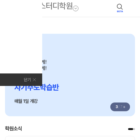
BETA
모집안내
N수·고3
학습은 자유롭게!
관리는 철저하게!
2027
닫기
자기주도학습반
매월 1일 개강
+
3
/
7
학원소식