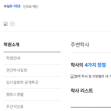
수능
D-102
인트로 메인
주변학사
학원소개
학원소개
N Class
Fit
학원안내
수준별 맞춤합격시스템
과목
학원안내
학사의
4가지 장점
연간학사일정
2027 N수 정규반
Fit
연간학사일정
입시설명회·공개특강
2027 N수 예체능반
입시설명회·공개특강
캠퍼스생활
2027 자기주도학습반
학사 리스트
주간식단표
2027 반수반
캠퍼스생활
학원시설
2027 정시대비반
주간식단표