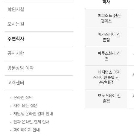
오시는길
2027 파이널 정규반
학사
N
학원시설
주변학사
에피소드 신촌
캠퍼스
공지사항
오시는길
메가스테이 신
방문상담 예약
주변학사
촌점
고객센터
공지사항
파루스셀라 신
온라인 상담
촌
자주 묻는 질문
방문상담 예약
재원생 온라인 결제 안내
레지던스 이지
단과 온라인 결제 안내
스테이원룸텔 신
마이페이지 안내
고객센터
촌연대점
모노스테이 신
온라인 상담
촌점
자주 묻는 질문
재원생 온라인 결제 안내
단과 온라인 결제 안내
마이페이지 안내