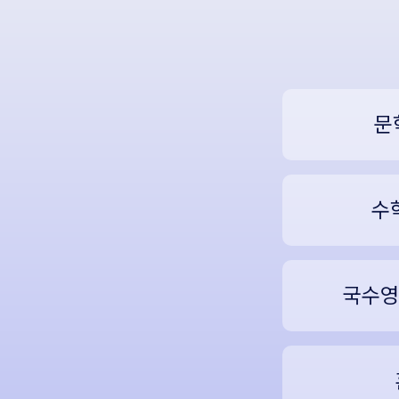
문
수
국수영