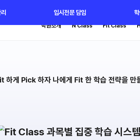
로그인
회
관리
입시전문 담임
학
학원소개
N Class
Fit Class
H
Fit Class
High School
과목별 집중 학습 시스템
내신 성적 상승 시스템
Fit AM 8월 과정
2026 썸머스쿨
N
2027 윈터스쿨
N
8월 단과
N
7월 단과