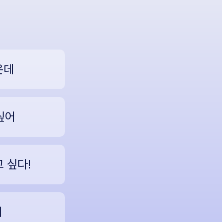
은데
싶어
 싶다!
데