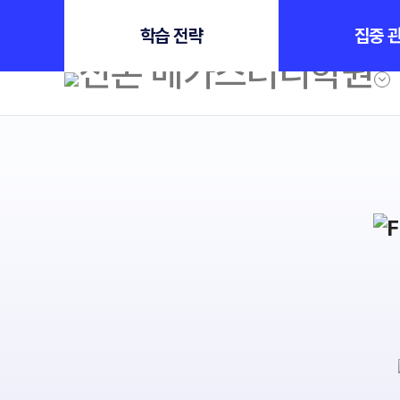
수능
D-104
인트로 메인
학습 전략
집중 
학원소개
N Class
학원안내
수준별 맞춤합격시스템
2027 N수 정규반
연간학사일정
2027 N수 예체능반
입시설명회·공개특강
2027 자기주도학습반
캠퍼스생활
2027 반수반
주간식단표
2027 정시대비반
학원시설