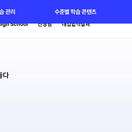
원가입
습 관리
수준별 학습 콘텐츠
igh School
선생님
대입합격결과
선생님
대입합격결과
강의 전문가
팀플장학
입시전문 담임
팀플장학생 공개
팀플장학 안내
학습 콘텐츠
대입합격의 주인공
학습 콘텐츠 한눈에 보기
OMEGA 모의고사
재수 성공 스토리
전국 대단위 실전 모의고사
메가X대성 더 프리미엄 모의고사