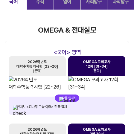
국어
수학
영어
사회탐구
과학탐구
OMEGA & 전대실모
<국어> 영역
2026학년도
OMEGA 모의고사
대학수학능력시험 [22~26]
12회 [31~34]
(문학)
(문학)
작품 일치!
현대시 <감나무 그늘 아래> 작품 일치
2026학년도
OMEGA 모의고사
대학수학능력시험 37번
3회 38번