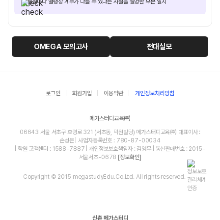
물질마다 열팽창 계수가 다를 수 있다는 사실을 설명한 부분 일치
OMEGA
모의고사
전대실모
로그인
회원가입
이용약관
개인정보처리방침
메가스터디교육㈜
06643 서울 서초구 효령로 321 (서초동, 덕원빌딩) 메가스터디교육㈜ 대표이사 :
손성은 | 사업자등록번호 : 780-87-00034
| 학원 고객센터 : 1588-7887 | 개인정보보호책임자 : 김영무 | 통신판매번호 : 2015-
서울서초-0678
[정보확인]
Copyright © 2015 megastudyEdu.Co.Ltd. All rights reserved.
신촌 메가스터디