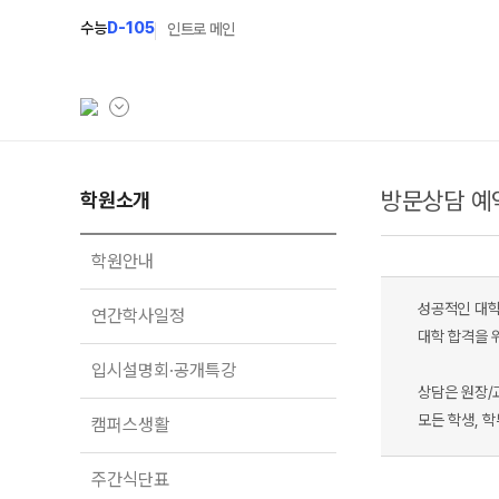
수능
D-105
인트로 메인
방문상담 예
학원소개
학원소개
N Class
학원안내
수준별 맞춤합격시스템
학원안내
연간학사일정
2027 N수 정규반
성공적인 대학
연간학사일정
입시설명회·공개특강
2027 N수 예체능반
대학 합격을 
입시설명회·공개특강
캠퍼스생활
2027 자기주도학습반
상담은 원장/
주간식단표
2027 반수반
모든 학생, 
캠퍼스생활
학원시설
2027 정시대비반
주간식단표