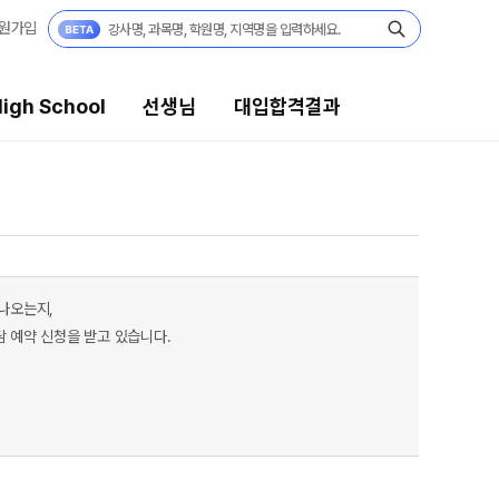
원가입
igh School
선생님
대입합격결과
생님
대입합격결과
의 전문가
팀플장학
시전문 담임
팀플장학생 공개
 나오는지,
팀플장학 안내
습 콘텐츠
담 예약 신청을 받고 있습니다.
대입합격의 주인공
 콘텐츠 한눈에 보기
재수 성공 스토리
EGA 모의고사
 대단위 실전 모의고사
X대성 더 프리미엄 모의고사
PHA 모의고사
 아이젠