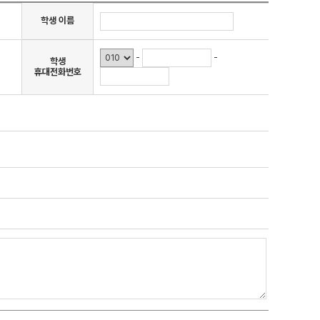
사회·과학 학평 대비
26 수능 적중 문항
학생 이름
원생 혜택
-
-
학생
생 통합회원인증
휴대전화번호
패스 특별 지원
 스마트 리포트
간 질문답변 앱 QUBE