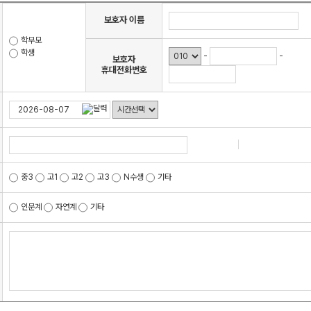
통합
20
보호자 이름
재
학부모
학생
-
-
보호자
재원
휴대전화번호
메가
메가
실시
검색
중3
고1
고2
고3
N수생
기타
인문계
자연계
기타