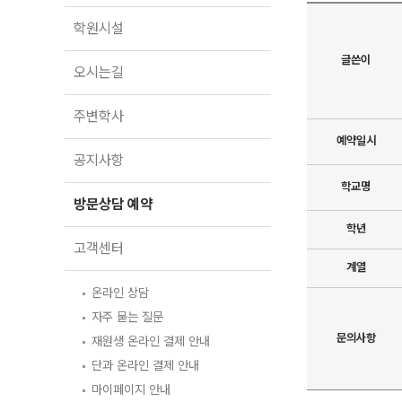
오시는길
2027 파이널 정규반
N
학원시설
주변학사
글쓴이
공지사항
오시는길
방문상담 예약
주변학사
고객센터
예약일시
공지사항
온라인 상담
학교명
자주 묻는 질문
방문상담 예약
재원생 온라인 결제 안내
단과 온라인 결제 안내
학년
마이페이지 안내
고객센터
계열
온라인 상담
자주 묻는 질문
문의사항
재원생 온라인 결제 안내
단과 온라인 결제 안내
마이페이지 안내