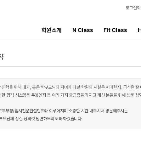
로그인
회
학원소개
N Class
Fit Class
H
약
Fit Class
High School
선
과목별 집중 학습 시스템
내신 성적 상승 시스템
강
Fit AM 8월 과정
2026 썸머스쿨
입
N
 진학을 위해 내가, 혹은 학부모님의 자녀가 다닐 학원의 시설은 어떠한지, 급식은 잘
2027 윈터스쿨
학
위한 합격 시스템은 무엇인지 등 여러 가지 궁금증을 가지고 계신 분들을 위해 방문 상
N
8월 단과
학습
N
교무부장/입시전문컨설턴트와 이루어지며 소중한 시간 내주셔서 방문해주시는
OM
7월 단과
전국
학부모님께 성심 성의껏 답변해드리도록 하겠습니다.
메가
AL
수학