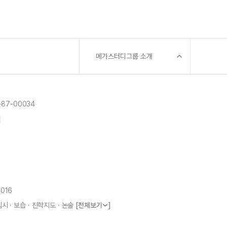
메가스터디그룹 소개
87-00034
]
5016
시 · 보습 · 진학지도 · 논술
[전체보기
]