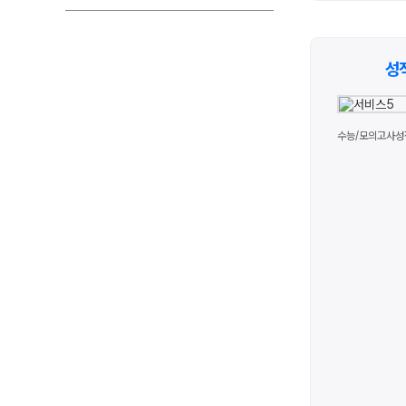
성
수능/모의고사성