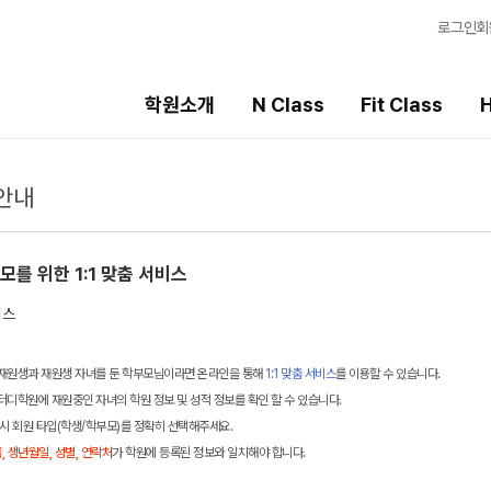
로그인
회
학원소개
N Class
Fit Class
H
안내
Fit Class
High School
선
과목별 집중 학습 시스템
내신 성적 상승 시스템
강
를 위한 1:1 맞춤 서비스
Fit AM 8월 과정
2026 썸머스쿨
입
N
2027 윈터스쿨
학
N
8월 단과
학습
N
재원생과 재원생 자녀를 둔 학부모님이라면 온라인을 통해
1:1 맞춤 서비스
를 이용할 수 있습니다.
OM
터디학원에 재원중인 자녀의 학원 정보 및 성적 정보를 확인 할 수 있습니다.
7월 단과
전국
시 회원 타입(학생/학부모)를 정확히 선택해주세요.
메가
AL
, 생년월일, 성별, 연락처
가 학원에 등록된 정보와 일치해야 합니다.
수학