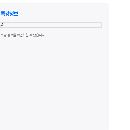
사회·과학 학평 대비
26 수능 적중 문항
특강정보
원생 혜택
생 통합회원인증
패스 특별 지원
특강 정보를 확인하실 수 있습니다.
 스마트 리포트
간 질문답변 앱 QUBE