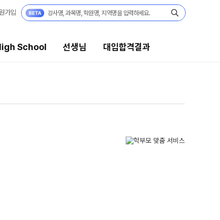
원가입
igh School
선생님
대입합격결과
생님
대입합격결과
의 전문가
팀플장학
시전문 담임
팀플장학생 공개
팀플장학 안내
습 콘텐츠
대입합격의 주인공
 콘텐츠 한눈에 보기
재수 성공 스토리
EGA 모의고사
 대단위 실전 모의고사
X대성 더 프리미엄 모의고사
PHA 모의고사
 아이젠