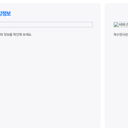
통합
20
강정보
재
재원
메가
좌 정보를 확인해 보세요.
재수정규반 
메가
실시