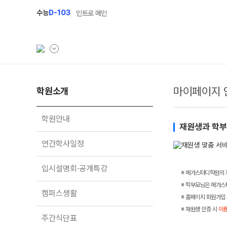
수능
D-103
인트로 메인
마이페이지 
학원소개
학원소개
N Class
학원안내
수준별 맞춤합격시스템
학원안내
재원생과 학부모
연간학사일정
2027 N수 정규반
연간학사일정
입시설명회·공개특강
2027 N수 예체능반
입시설명회·공개특강
캠퍼스생활
2027 자기주도학습반
※ 메가스터디학원의 
※ 학부모님은 메가스
주간식단표
2027 반수반
캠퍼스생활
※ 홈페이지 회원가입 
학원시설
2027 정시대비반
※ 재원생 인증 시
이름
주간식단표