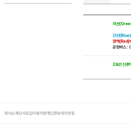
지선(Gree
7711, 6
간선(Blue)
광역(Red)버
공항버스 :
6
2호선 신촌
회사소개
강사모집
이용약관
개인정보처리방침