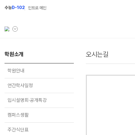
수능
D-102
인트로 메인
오시는길
학원소개
학원소개
N Class
Fit
학원안내
수준별 맞춤합격시스템
과목
학원안내
연간학사일정
2027 N수 정규반
Fit
연간학사일정
입시설명회·공개특강
2027 N수 예체능반
입시설명회·공개특강
캠퍼스생활
2027 자기주도학습반
주간식단표
2027 반수반
캠퍼스생활
학원시설
2027 정시대비반
주간식단표