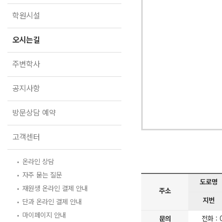
오시는길
2027 파이널 정규반
N
학원시설
주변학사
공지사항
오시는길
방문상담 예약
주변학사
고객센터
공지사항
온라인 상담
자주 묻는 질문
방문상담 예약
재원생 온라인 결제 안내
단과 온라인 결제 안내
마이페이지 안내
고객센터
온라인 상담
자주 묻는 질문
도로명
재원생 온라인 결제 안내
주소
지번
단과 온라인 결제 안내
마이페이지 안내
문의
전화 : 