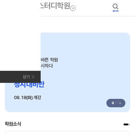
BETA
모집안내
고3
성적이 오르는 바른 학원
새로운 길을 제시하다
2027
닫기
정시대비반
08. 18(화) 개강
+
4
/
7
학원소식