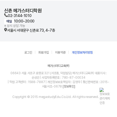
신촌 메가스터디학원
02-3144-1010
10:00~20:00
매일
※ 상시 상담 가능
서울시 서대문구 신촌로 73, 4~7층
로그인
회원가입
이용약관
개인정보처리방침
메가스터디교육㈜
06643 서울 서초구 효령로 321 (서초동, 덕원빌딩) 메가스터디교육㈜ 대표이사 :
손성은 | 사업자등록번호 : 780-87-00034
| 학원 고객센터 : 1588-7887 | 개인정보보호책임자 : 김영무 | 통신판매번호 : 2015-
서울서초-0678
[정보확인]
Copyright © 2015 megastudyEdu.Co.Ltd. All rights reserved.