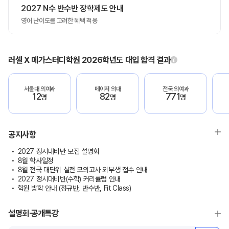
2027 N수 반수반 장학제도 안내
영어 난이도를 고려한 혜택 적용
러셀 X 메가스터디학원 2026학년도 대입 합격 결과
서울대 의예과
메이저 의대
전국 의예과
12
82
771
명
명
명
공지사항
2027 정시대비반 모집 설명회
8월 학사일정
8월 전국 대단위 실전 모의고사 외부생 접수 안내
2027 정시대비반(수학) 커리큘럼 안내
학원 방학 안내 (정규반, 반수반, Fit Class)
설명회·공개특강