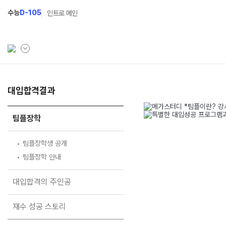
수능
D-105
인트로 메인
학원소개
대입합격결과
N Class
Fit
학원안내
수준별 맞춤합격시스템
과목
팀플장학
연간학사일정
2027 N수 정규반
Fit
팀플장학생 공개
입시설명회·공개특강
2027 N수 예체능반
팀플장학 안내
캠퍼스생활
2027 자기주도학습반
대입합격의 주인공
주간식단표
2027 반수반
재수 성공 스토리
학원시설
2027 정시대비반