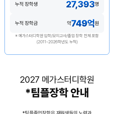
27,393
누적 장학생
명
749
억
누적 장학금
약
원
※ 메가스터디학원 입학/모의고사/졸업 장학 전체 포함
(2011~2026학년도 누적)
2027 메가스터디학원
*
팀플장학 안내
*
팀플졸업장학은 재원생들의 노력과