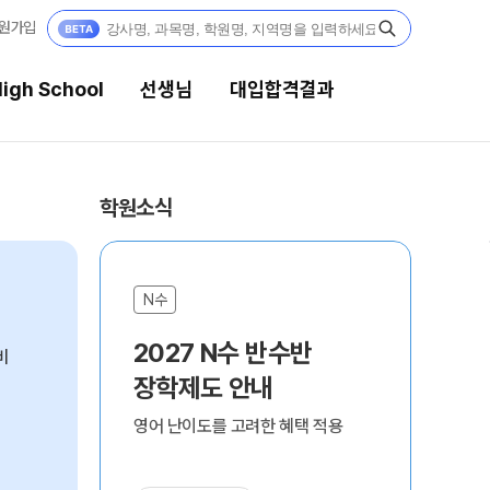
원가입
igh School
선생님
대입합격결과
선생님
대입합격결과
학원소식
강의 전문가
팀플장학
입시전문 담임
팀플장학생 공개
N수
N
팀플장학 안내
학습 콘텐츠
2027 N수 반수반
2
비
대입합격의 주인공
학습 콘텐츠 한눈에 보기
장학제도 안내
대
OMEGA 모의고사
재수 성공 스토리
영어 난이도를 고려한 혜택 적용
합격
전국 대단위 실전 모의고사
메가X대성 더 프리미엄 모의고사