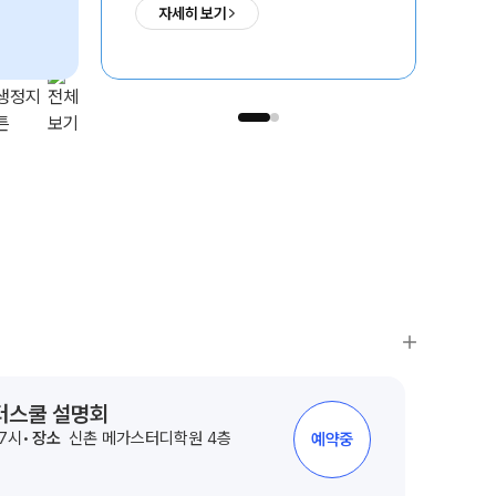
자세히 보기
ALPHA 모의고사
수학 아이젠
통합사회·과학 학평 대비
2026 수능 적중 문항
재원생 혜택
재원생 통합회원인증
의치한약수
서울대
SKY
메가패스 특별 지원
1,731
235
1,192
명
명
명
메가 스마트 리포트
실시간 질문답변 앱 QUBE
윈터스쿨 설명회
 7시
장소
신촌 메가스터디학원 4층
예약중