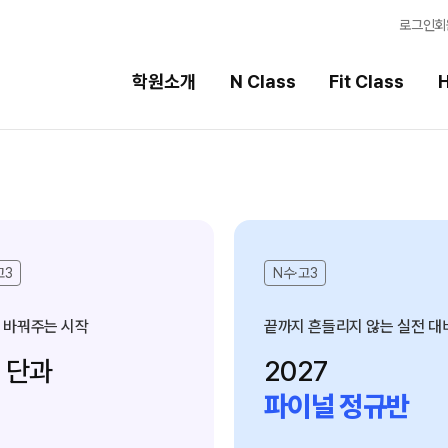
로그인
회
학원소개
N Class
Fit Class
H
Fit Class
High School
과목별 집중 학습 시스템
내신 성적 상승 시스템
Fit AM 8월 과정
2026 썸머스쿨
고3
N수·고3
N
2027 윈터스쿨
N
 바꿔주는 시작
끝까지 흔들리지 않는 실전 대
8월 단과
N
단과
2027
7월 단과
파이널 정규반