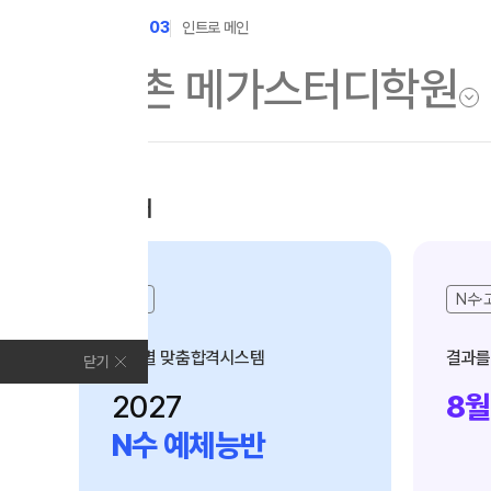
수능
D-103
인트로 메인
학원소개
N Class
모집안내
학원안내
수준별 맞춤합격시스템
2027 N수 정규반
N수
N수·
연간학사일정
2027 N수 예체능반
입시설명회·공개특강
수준별 맞춤합격시스템
결과를
닫기
2027 자기주도학습반
캠퍼스생활
2027
8월
2027 반수반
주간식단표
N수 예체능반
2027 정시대비반
학원시설