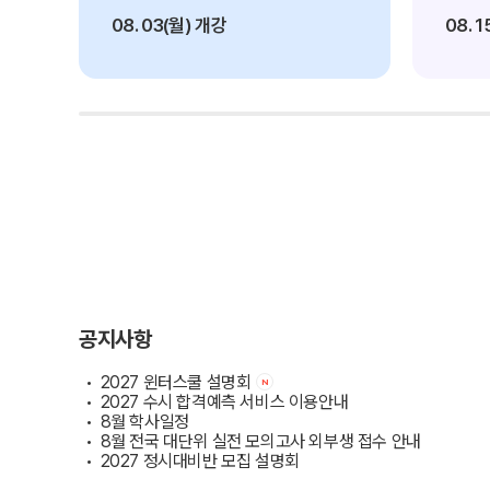
2027 파이널 정규반
오시는길
N
08. 03(월) 개강
08. 
주변학사
공지사항
방문상담 예약
고객센터
러셀 X 메가스터디학원
온라인 상담
2026학년도 대입 합격 결과
데이터 산출 기준
자주 묻는 질문
재원생 온라인 결제 안내
단과 온라인 결제 안내
공지사항
마이페이지 안내
2027 윈터스쿨 설명회
N
2027 수시 합격예측 서비스 이용안내
8월 학사일정
8월 전국 대단위 실전 모의고사 외부생 접수 안내
2027 정시대비반 모집 설명회