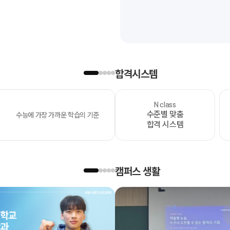
합격시스템
N class
OMEGA
수준별 맞춤
수능에 가장 가까운 학습의 기준
모의고사
합격 시스템
캠퍼스 생활