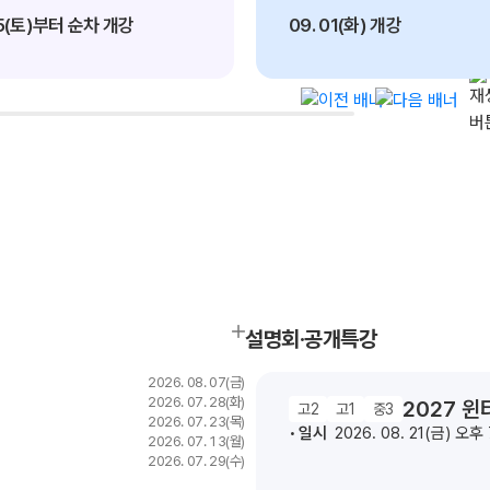
15(토)부터 순차 개강
09. 01(화) 개강
서울대 의예과
메이저 의대
전국 의예과
12
82
771
명
명
명
설명회·공개특강
2026. 08. 07(금)
2026. 07. 28(화)
2027 
고2
고1
중3
2026. 07. 23(목)
일시
2026. 08. 21(금) 오후
2026. 07. 13(월)
2026. 07. 29(수)