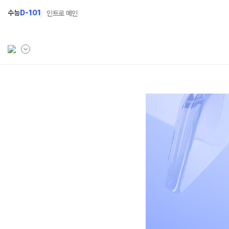
수능
D-101
인트로 메인
학원소개
N Class
Fit
학원안내
수준별 맞춤합격시스템
과목
연간학사일정
2027 N수 정규반
Fit
입시설명회·공개특강
2027 N수 예체능반
캠퍼스생활
2027 자기주도학습반
주간식단표
2027 반수반
학원시설
2027 정시대비반