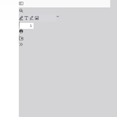
2027 파이널 정규반
오시는길
N
주변학사
공지사항
방문상담 예약
고객센터
온라인 상담
자주 묻는 질문
재원생 온라인 결제 안내
단과 온라인 결제 안내
마이페이지 안내