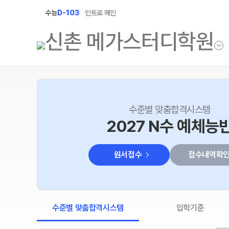
수능
D-103
인트로 메인
학원소개
N Class
수준별 맞춤합격시스템
학원안내
수준별 맞춤합격시스템
2027 N수 예체능
2027 N수 정규반
연간학사일정
원서접수
접수내역확
2027 N수 예체능반
입시설명회·공개특강
2027 자기주도학습반
캠퍼스생활
2027 반수반
주간식단표
수준별 맞춤합격시스템
입학기준
2027 정시대비반
학원시설