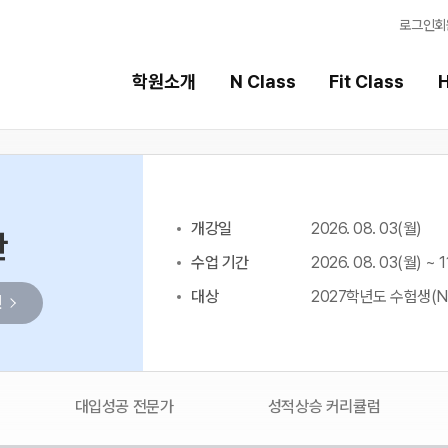
로그인
회
학원소개
N Class
Fit Class
H
Fit Class
High School
개강일
2026. 08. 03(월)
과목별 집중 학습 시스템
내신 성적 상승 시스템
반
수업 기간
2026. 08. 03(월) ~ 1
Fit AM 8월 과정
2026 썸머스쿨
N
대상
2027학년도 수험생(N
인
2027 윈터스쿨
N
8월 단과
N
7월 단과
대입성공 전문가
성적상승 커리큘럼