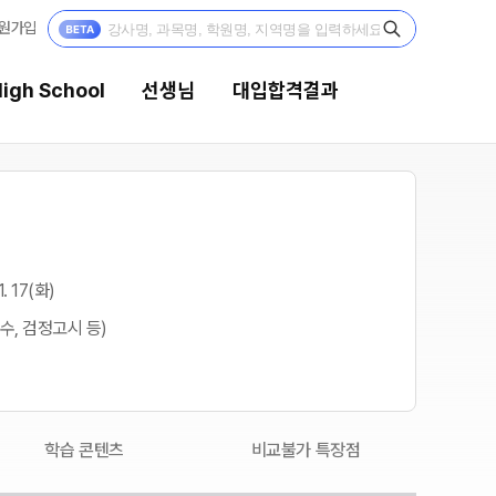
원가입
igh School
선생님
대입합격결과
선생님
대입합격결과
강의 전문가
팀플장학
1. 17(화)
입시전문 담임
팀플장학생 공개
수, 검정고시 등)
팀플장학 안내
학습 콘텐츠
대입합격의 주인공
학습 콘텐츠 한눈에 보기
OMEGA 모의고사
재수 성공 스토리
전국 대단위 실전 모의고사
학습 콘텐츠
비교불가 특장점
메가X대성 더 프리미엄 모의고사