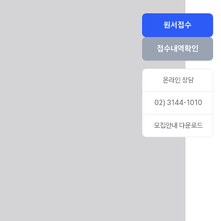
ALPHA 모의고사
수학 아이젠
원서접수
통합사회·과학 학평 대비
접수내역확인
2026 수능 적중 문항
재원생 혜택
온라인 상담
재원생 통합회원인증
메가패스 특별 지원
02) 3144-1010
메가 스마트 리포트
모집안내 다운로드
실시간 질문답변 앱 QUBE