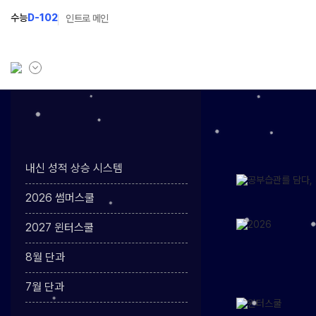
수능
D-102
인트로 메인
학원소개
N Class
Fit
학원안내
수준별 맞춤합격시스템
과목
내신 성적 상승 시스템
연간학사일정
2027 N수 정규반
Fit
2026 썸머스쿨
입시설명회·공개특강
2027 N수 예체능반
2027 윈터스쿨
캠퍼스생활
2027 자기주도학습반
8월 단과
주간식단표
2027 반수반
7월 단과
학원시설
2027 정시대비반