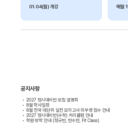
2027 파이널 정규반
오시는길
N
01. 04(월) 개강
매월 
주변학사
공지사항
방문상담 예약
고객센터
러셀 X 메가스터디학원
온라인 상담
2026학년도 대입 합격 결과
데이터 산출 기준
자주 묻는 질문
재원생 온라인 결제 안내
단과 온라인 결제 안내
공지사항
마이페이지 안내
2027 정시대비반 모집 설명회
8월 학사일정
8월 전국 대단위 실전 모의고사 외부생 접수 안내
2027 정시대비반(수학) 커리큘럼 안내
학원 방학 안내 (정규반, 반수반, Fit Class)