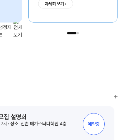
자세히 보기
ALPHA 모의고사
수학 아이젠
통합사회·과학 학평 대비
2026 수능 적중 문항
재원생 혜택
재원생 통합회원인증
의치한약수
서울대
SKY
메가패스 특별 지원
1,731
235
1,192
명
명
명
메가 스마트 리포트
실시간 질문답변 앱 QUBE
 모집 설명회
후 7시
장소
신촌 메가스터디학원 4층
예약중