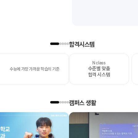
합격시스템
N class
OMEGA
수준별 맞춤
수능에 가장 가까운 학습의 기준
모의고사
합격 시스템
캠퍼스 생활