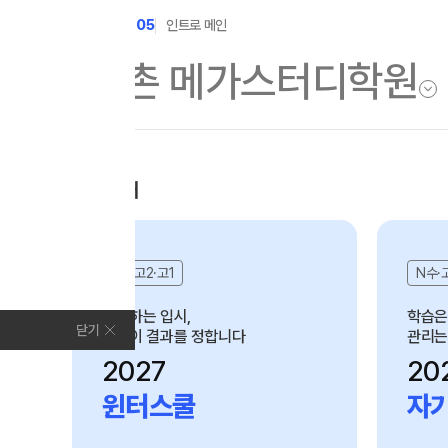
수능
D-105
인트로 메인
학원소개
N Class
모집안내
학원안내
수준별 맞춤합격시스템
2027 N수 정규반
고3·고2·고1
N수·
연간학사일정
2027 N수 예체능반
입시설명회·공개특강
변화하는 입시,
학습은
닫기
시작이 결과를 정합니다
관리는
2027 자기주도학습반
캠퍼스생활
2027
20
2027 반수반
주간식단표
윈터스쿨
자
2027 정시대비반
학원시설