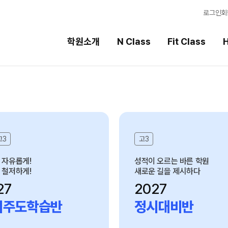
로그인
회
학원소개
N Class
Fit Class
H
Fit Class
High School
과목별 집중 학습 시스템
내신 성적 상승 시스템
Fit AM 8월 과정
2026 썸머스쿨
고3
고3
N
2027 윈터스쿨
N
 자유롭게!
성적이 오르는 바른 학원
 철저하게!
새로운 길을 제시하다
8월 단과
N
27
2027
7월 단과
기주도학습반
정시대비반