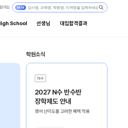
원가입
igh School
선생님
대입합격결과
선생님
대입합격결과
학원소식
강의 전문가
팀플장학
입시전문 담임
팀플장학생 공개
N수
N
팀플장학 안내
학습 콘텐츠
2027 N수 반수반
2
대입합격의 주인공
학습 콘텐츠 한눈에 보기
장학제도 안내
대
OMEGA 모의고사
재수 성공 스토리
영어 난이도를 고려한 혜택 적용
합격
전국 대단위 실전 모의고사
메가X대성 더 프리미엄 모의고사