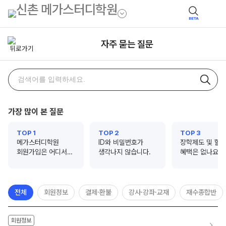
BETA
자주 묻는 질문
자주
검색어
묻는
질문
가장 많이 본 질문
검색
TOP 1
TOP 2
TOP 3
메가스터디학원
ID와 비밀번호가
장학제도 및 할
회원가입은 어디서
생각나지 않습니다.
혜택은 없나요?
하나요?
전체
회원정보
결제·환불
강사·강좌·교재
재수종합반
회원정보