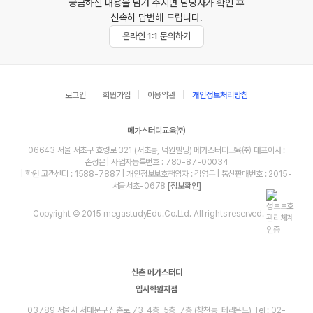
궁금하신 내용을 남겨 주시면 담당자가 확인 후
신속히 답변해 드립니다.
온라인 1:1 문의하기
로그인
회원가입
이용약관
개인정보처리방침
메가스터디교육㈜
06643 서울 서초구 효령로 321 (서초동, 덕원빌딩) 메가스터디교육㈜ 대표이사 :
손성은 | 사업자등록번호 : 780-87-00034
| 학원 고객센터 : 1588-7887 | 개인정보보호책임자 : 김영무 | 통신판매번호 : 2015-
서울서초-0678
[정보확인]
Copyright © 2015 megastudyEdu.Co.Ltd. All rights reserved.
신촌 메가스터디
입시학원지점
03789 서울시 서대문구 신촌로 73, 4층, 5층, 7층 (창천동, 테라운드) Tel : 02-