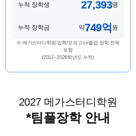
27,393
누적 장학생
명
749
억
누적 장학금
약
원
※ 메가스터디학원 입학/모의고사/졸업 장학 전체
포함
(2011~2026학년도 누적)
2027 메가스터디학원
*
팀플장학 안내