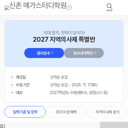
BETA
의대 합격, 전략이 답이다!
2027 지역의사제 특별반
원서접수
접수내역확인
개강일
선착순 모집
수업 기간
선착순 모집 ~ 2026. 11. 17(화)
대상
2027학년도 수험생(N수, 검정고시 등)
프리미엄 혜택
지역의사제 분석
입학기준 및 장학