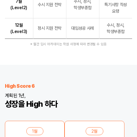
7월
수시, 정시,
수시 지원 전략
특기사항 작성
(Level2)
학생부종합
요령
12월
수시, 정시,
정시 지원 전략
대입성공 사례
(Level3)
학생부종합
※ 월간 입시 아카데미는 학원 사정에 따라 변경될 수 있음
High Score 6
계획된 1년,
성장을 High 하다
1월
2월