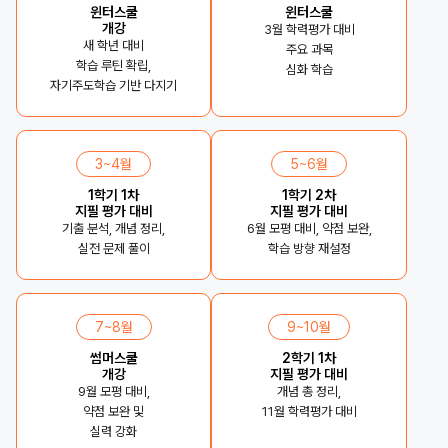
윈터스쿨
윈터스쿨
개강
3월 학력평가 대비
새 학년 대비
주요 과목
학습 루틴 확립,
심화 학습
자기주도학습 기반 다지기
3~4월
5~6월
1학기 1차
1학기 2차
지필 평가 대비
지필 평가 대비
기출 분석, 개념 정리,
6월 모평 대비, 약점 보완,
실전 문제 풀이
학습 방향 재설정
7~8월
9~10월
썸머스쿨
2학기 1차
개강
지필 평가 대비
9월 모평 대비,
개념 총 정리,
약점 보완 및
11월 학력평가 대비
실력 강화