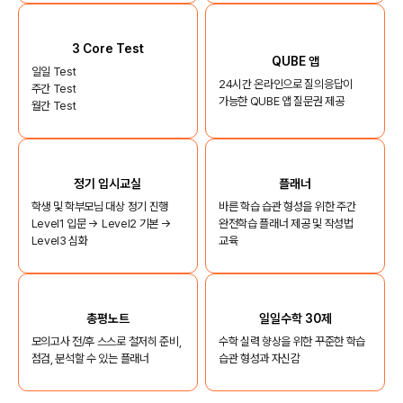
3 Core Test
QUBE 앱
일일 Test
24시간 온라인으로 질의응답이
주간 Test
가능한 QUBE 앱 질문권 제공
월간 Test
정기 입시교실
플래너
학생 및 학부모님 대상 정기 진행
바른 학습 습관 형성을 위한 주간
Level1 입문 → Level2 기본 →
완전학습 플래너 제공 및 작성법
Level3 심화
교육
총평노트
일일수학 30제
모의고사 전/후 스스로 철저히 준비,
수학 실력 향상을 위한 꾸준한 학습
점검, 분석할 수 있는 플래너
습관 형성과 자신감