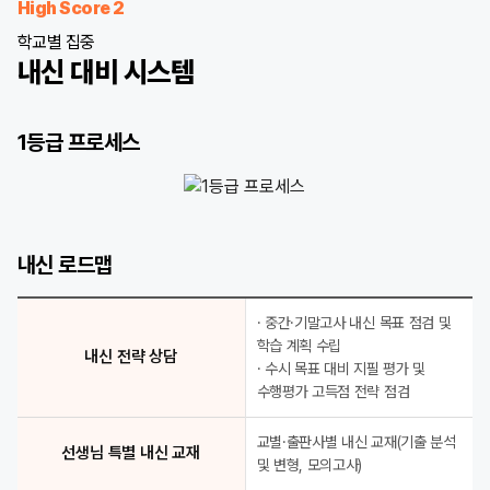
High Score 2
학교별 집중
내신 대비 시스템
1등급 프로세스
1등급 프로세스
내신 1등급 정조준 학교별 선생님 적중 모의고사
내신 로드맵
D-1 최종 점검 1등급 Final Check
학교별 특화 강좌 학교별 수준별 전문 강좌
학교 기출 완벽 분석 선생님 특별 내신 교재
· 중간·기말고사 내신 목표 점검 및
취약점 완벽 제거 전임 강사 클리닉
학습 계획 수립
내신 전략 상담
· 수시 목표 대비 지필 평가 및
수행평가 고득점 전략 점검
교별·출판사별 내신 교재(기출 분석
선생님 특별 내신 교재
및 변형, 모의고사)