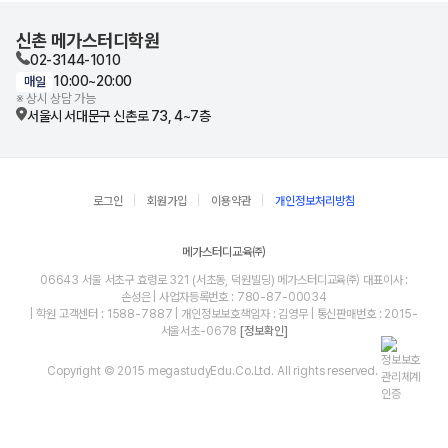
신촌 메가스터디학원
02-3144-1010
10:00~20:00
매일
※ 상시 상담 가능
서울시 서대문구 신촌로 73, 4~7층
로그인
회원가입
이용약관
개인정보처리방침
메가스터디교육㈜
06643 서울 서초구 효령로 321 (서초동, 덕원빌딩) 메가스터디교육㈜ 대표이사 :
손성은 | 사업자등록번호 : 780-87-00034
| 학원 고객센터 : 1588-7887 | 개인정보보호책임자 : 김영무 | 통신판매번호 : 2015-
서울서초-0678
[정보확인]
Copyright © 2015 megastudyEdu.Co.Ltd. All rights reserved.