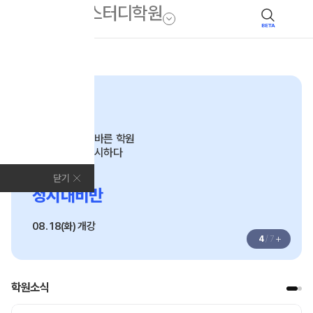
BETA
모집안내
고3
성적이 오르는 바른 학원
새로운 길을 제시하다
2027
닫기
정시대비반
08. 18(화) 개강
+
4
/
7
학원소식