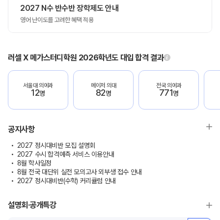
2027 N수 반수반 장학제도 안내
영어 난이도를 고려한 혜택 적용
러셀 X 메가스터디학원 2026학년도 대입 합격 결과
서울대 의예과
메이저 의대
전국 의예과
12
82
771
명
명
명
공지사항
2027 정시대비반 모집 설명회
2027 수시 합격예측 서비스 이용안내
8월 학사일정
8월 전국 대단위 실전 모의고사 외부생 접수 안내
2027 정시대비반(수학) 커리큘럼 안내
설명회·공개특강