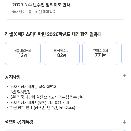
2027 N수 반수반 장학제도 안내
영어 난이도를 고려한 혜택 적용
러셀 X 메가스터디학원 2026학년도 대입 합격 결과
서울대 의예과
메이저 의대
전국 의예과
12
82
771
명
명
명
공지사항
2027 정시대비반 모집 설명회
8월 학사일정
8월 전국 대단위 실전 모의고사 외부생 접수 안내
2027 정시대비반(수학) 커리큘럼 안내
학원 방학 안내 (정규반, 반수반, Fit Class)
설명회·공개특강