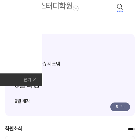
BETA
모집안내
N수·고3
과목별 집중 학습 시스템
Fit AM
닫기
8월 과정
8월 개강
+
5
/
7
학원소식