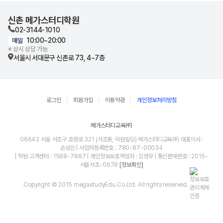
신촌 메가스터디학원
02-3144-1010
10:00~20:00
매일
※ 상시 상담 가능
서울시 서대문구 신촌로 73, 4~7층
로그인
회원가입
이용약관
개인정보처리방침
메가스터디교육㈜
06643 서울 서초구 효령로 321 (서초동, 덕원빌딩) 메가스터디교육㈜ 대표이사 :
손성은 | 사업자등록번호 : 780-87-00034
| 학원 고객센터 : 1588-7887 | 개인정보보호책임자 : 김영무 | 통신판매번호 : 2015-
서울서초-0678
[정보확인]
Copyright © 2015 megastudyEdu.Co.Ltd. All rights reserved.