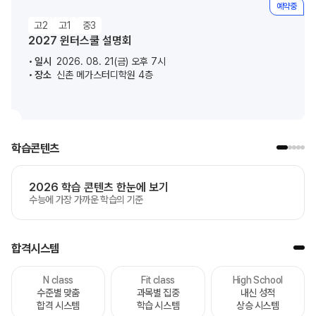
예약중
고2
고1
중3
2027 윈터스쿨 설명회
일시
2026. 08. 21(금) 오후 7시
장소
신촌 메가스터디학원 4층
학습콘텐츠
2026 학습 콘텐츠 한눈에 보기
수능에 가장 가까운 학습의 기준
합격시스템
N class
Fit class
High School
수준별 맞춤
과목별 집중
내신 성적
합격 시스템
학습 시스템
상승 시스템