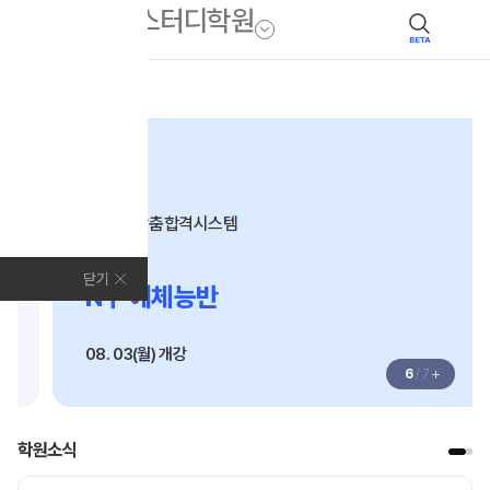
BETA
모집안내
N수
수준별 맞춤합격시스템
2027
닫기
N수 예체능반
08. 03(월) 개강
+
6
/
7
학원소식