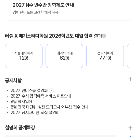
2027 N수 반수반 장학제도 안내
영어 난이도를 고려한 혜택 적용
러셀 X 메가스터디학원 2026학년도 대입 합격 결과
서울대 의예과
메이저 의대
전국 의예과
12
82
771
명
명
명
공지사항
2027 윈터스쿨 설명회
N
2027 수시 합격예측 서비스 이용안내
8월 학사일정
8월 전국 대단위 실전 모의고사 외부생 접수 안내
2027 정시대비반 모집 설명회
설명회·공개특강