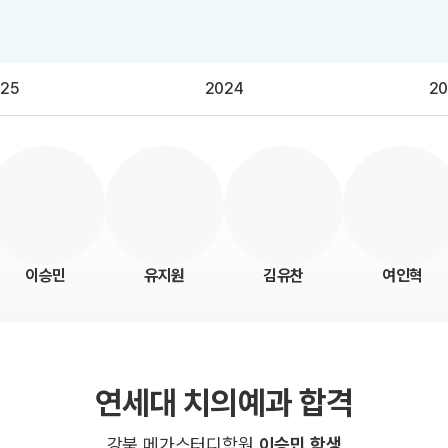
25
2024
20
이승민
유지원
김유찬
여인혁
연세대 치의예과 합격
강북 메가스터디학원
이승민 학생