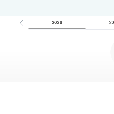
2027 파이널 정규반
오시는길
N
주변학사
2026
20
공지사항
방문상담 예약
고객센터
온라인 상담
자주 묻는 질문
재원생 온라인 결제 안내
단과 온라인 결제 안내
마이페이지 안내