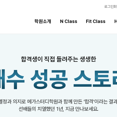
로그인
회
학원소개
N Class
Fit Class
H
Fit Class
High School
합격생이 직접 들려주는 생생한
과목별 집중 학습 시스템
내신 성적 상승 시스템
재수 성공
스토
Fit AM 8월 과정
2026 썸머스쿨
N
2027 윈터스쿨
N
8월 단과
N
7월 단과
열정과 의지로 메가스터디학원과 함께 만든
‘합격’이라는 결과
선배들의 치열했던 1년, 지금 만나보세요.