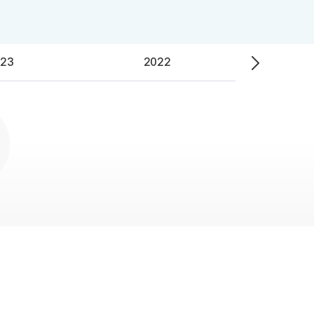
ALPHA 모의고사
수학 아이젠
통합사회·과학 학평 대비
23
2022
2026 수능 적중 문항
재원생 혜택
재원생 통합회원인증
메가패스 특별 지원
메가 스마트 리포트
실시간 질문답변 앱 QUBE