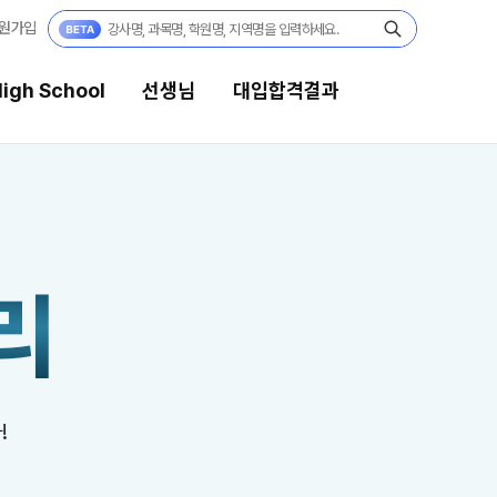
원가입
igh School
선생님
대입합격결과
선생님
대입합격결과
강의 전문가
팀플장학
리
입시전문 담임
팀플장학생 공개
팀플장학 안내
학습 콘텐츠
대입합격의 주인공
학습 콘텐츠 한눈에 보기
OMEGA 모의고사
재수 성공 스토리
!
전국 대단위 실전 모의고사
메가X대성 더 프리미엄 모의고사